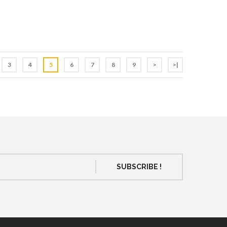
3
4
5
6
7
8
9
>
>|
SUBSCRIBE !