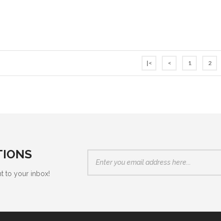
|<
<
1
2
TIONS
t to your inbox!