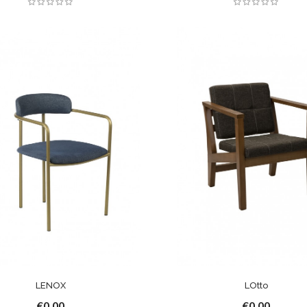
LENOX
LOtto
€0,00
€0,00