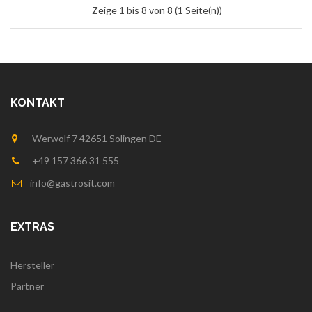
Zeige 1 bis 8 von 8 (1 Seite(n))
KONTAKT
Werwolf 7 42651 Solingen DE
+49 157 366 31 555
info@gastrosit.com
EXTRAS
Hersteller
Partner